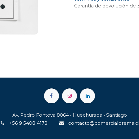
Garantía de devolución de 
Av. Pedro Fontova 8064 • Huechuraba • Santiago
+56 9 5408 4178
contacto@comercialbrema.c