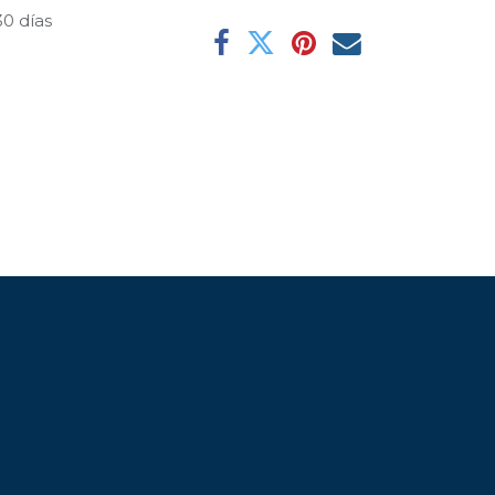
30 días
l