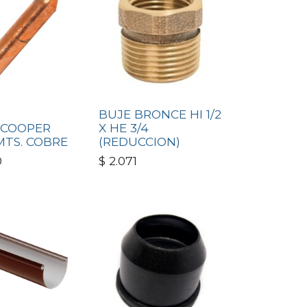
BUJE BRONCE HI 1/2
 COOPER
X HE 3/4
 MTS. COBRE
(REDUCCION)
0
$
2.071