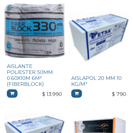
AISLANTE
POLIESTER 50MM
0.60X10M 6M²
AISLAPOL 20 MM 10
(FIBERBLOCK)
KG/M³
$
13.990
$
790