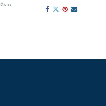
30 días
l