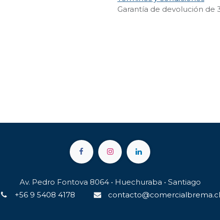
Garantía de devolución de 
Av. Pedro Fontova 8064 • Huechuraba • Santiago
+56 9 5408 4178
contacto@comercialbrema.c