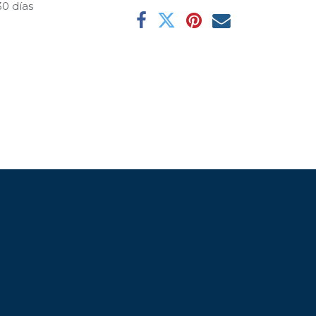
30 días
l