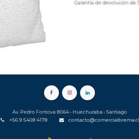
Garantía de devolución de 
Av. Pedro Fontova 8064 • Huechuraba • Santiago
+56 9 5408 4178
contacto@comercialbrema.c